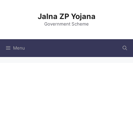
Skip
to
Jalna ZP Yojana
content
Government Scheme
Menu