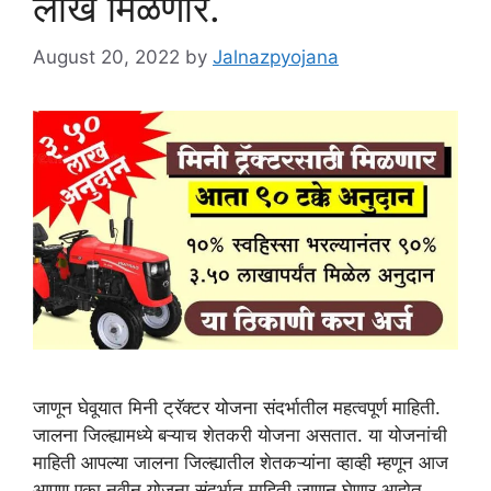
लाख मिळणार.
August 20, 2022
by
Jalnazpyojana
जाणून घेवूयात मिनी ट्रॅक्टर योजना संदर्भातील महत्वपूर्ण माहिती.
जालना जिल्ह्यामध्ये बऱ्याच शेतकरी योजना असतात. या योजनांची
माहिती आपल्या जालना जिल्ह्यातील शेतकऱ्यांना व्हाव्ही म्हणून आज
आपण एका नवीन योजना संदर्भात माहिती जाणून घेणार आहोत.