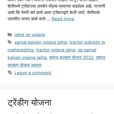
शेतीमध्ये ट्रॅक्टरचा उपयोग मोठ्या प्रमाणत वाढलेला आहे. नागरणी
असो कि पेरणी सर्व कामे आता ट्रॅक्टरद्वारे केली जाते. शेतीमध्ये
जास्तीत जास्त कामे कामे …
Read more
Categories
jalna zp yojana
Tags
samaj kalyan yojana jalna
,
tractor subsidy in
maharashtra
,
tractor yojana jalna
,
zp samaj
kalyan yojana jalna
,
समाज कल्याण योजना 2022
,
समाज
कल्याण योजना जालना
Leave a comment
ट्रेंडीग योजना